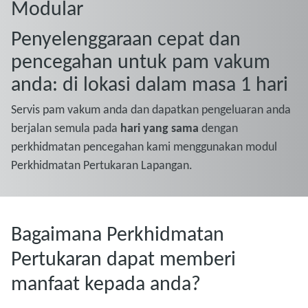
Modular
Penyelenggaraan cepat dan
pencegahan untuk pam vakum
anda: di lokasi dalam masa 1 hari
Servis pam vakum anda dan dapatkan pengeluaran anda
berjalan semula pada
hari yang sama
dengan
perkhidmatan pencegahan kami menggunakan modul
Perkhidmatan Pertukaran Lapangan.
Bagaimana Perkhidmatan
Pertukaran dapat memberi
manfaat kepada anda?