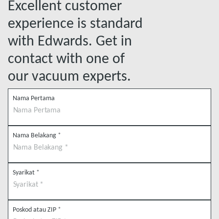
Excellent customer
experience is standard
with Edwards. Get in
contact with one of
our vacuum experts.
Nama Pertama
Nama Belakang
*
Syarikat
*
Poskod atau ZIP
*