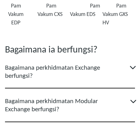
Pam
Pam
Pam
Pam
Vakum
Vakum CXS
Vakum EDS
Vakum GXS
EDP
HV
Bagaimana ia berfungsi?
Bagaimana perkhidmatan Exchange
berfungsi?
Bagaimana perkhidmatan Modular
Exchange berfungsi?