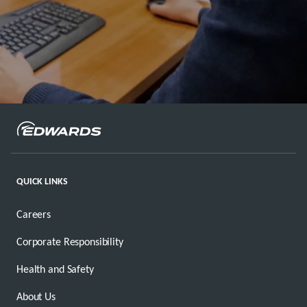
QUICK LINKS
Careers
Corporate Responsibility
Health and Safety
About Us