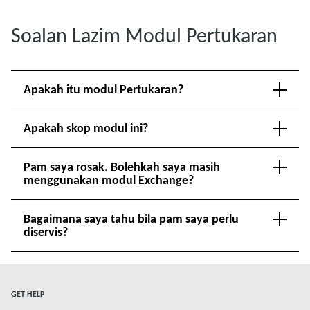
Soalan Lazim Modul Pertukaran
Apakah itu modul Pertukaran?
Apakah skop modul ini?
Pam saya rosak. Bolehkah saya masih
menggunakan modul Exchange?
Bagaimana saya tahu bila pam saya perlu
diservis?
GET HELP