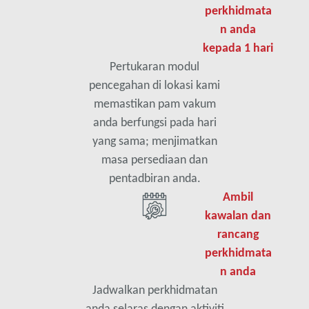
perkhidmata
n anda
kepada 1 hari
Pertukaran modul
pencegahan di lokasi kami
memastikan pam vakum
anda berfungsi pada hari
yang sama; menjimatkan
masa persediaan dan
pentadbiran anda.
Ambil
kawalan dan
rancang
perkhidmata
n anda
Jadwalkan perkhidmatan
anda selaras dengan aktiviti