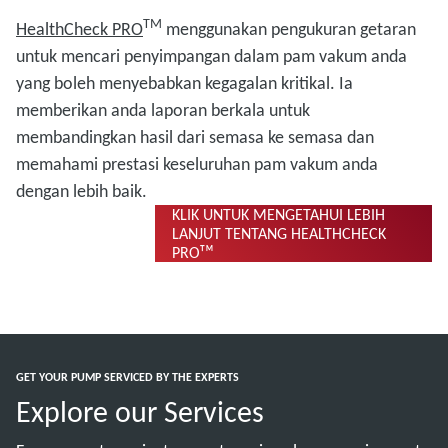
TM
HealthCheck
PRO
menggunakan pengukuran getaran
untuk mencari penyimpangan dalam pam vakum anda
yang boleh menyebabkan kegagalan kritikal. Ia
memberikan anda laporan berkala untuk
membandingkan hasil dari semasa ke semasa dan
memahami prestasi keseluruhan pam vakum anda
dengan lebih baik.
KLIK UNTUK MENGETAHUI LEBIH
LANJUT TENTANG HEALTHCHECK
PROᵀᴹ
GET YOUR PUMP SERVICED BY THE EXPERTS
Explore our Services