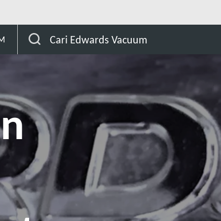
Cari Edwards Vacuum
AM
an