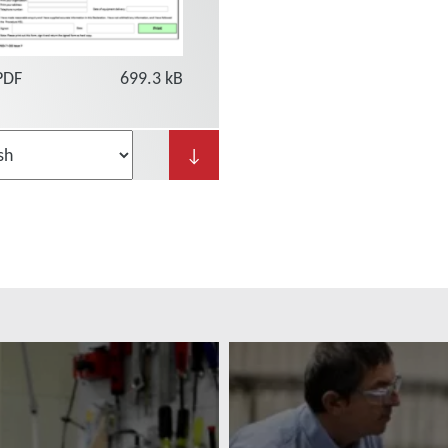
PDF
699.3 kB
↓