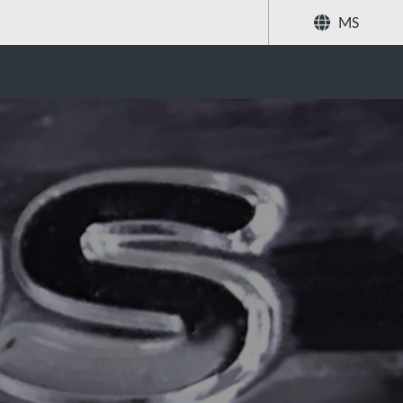
MS
Kongsi
Cari