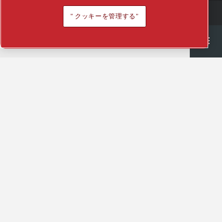
イノベーションハブで学ぶ
このセクションを見る
当社のサービスソリューションを
" クッキーを管理する"
見る
すべての製品を見る
Semiconductor
General Industries
Talk to us
Join us
アプリケーションナレッジハブで
学ぶ