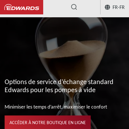
FR-FR
...
Nos services de pompes à vide
Rem
Options de service d’échange standard
Edwards pour les pompes à vide
Minimiser les temps d’arrêt, maximiser le confort
ACCÉDER À NOTRE BOUTIQUE EN LIGNE