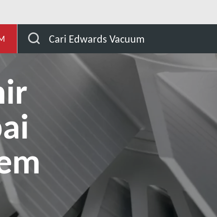
si
Had pada vakum akhir yang dicapai dalam sistem p
Cari Edwards Vacuum
AM
ir
ai
tem