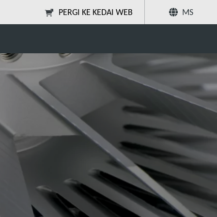
PERGI KE KEDAI WEB
MS
am turbomolekul
Kongsi
Cari