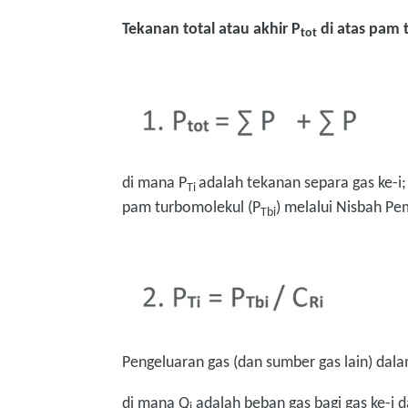
Tekanan total atau akhir P
di atas pam 
tot
di mana P
adalah tekanan separa gas ke-i;
Ti
pam turbomolekul (P
) melalui Nisbah P
Tbi
Pengeluaran gas (dan sumber gas lain) da
di mana Q
adalah beban gas bagi gas ke-i d
i