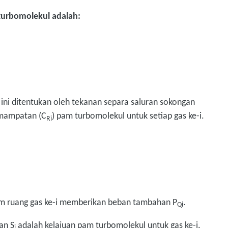
turbomolekul adalah:
 ini ditentukan oleh tekanan separa saluran sokongan
emampatan (C
) pam turbomolekul untuk setiap gas ke-i.
Ri
lam ruang gas ke-i memberikan beban tambahan P
.
Qi
an S
adalah kelajuan pam turbomolekul untuk gas ke-i.
i