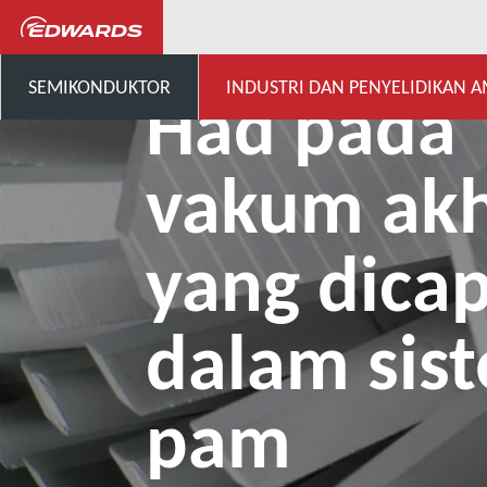
...
Pusat Pengetahuan Aplika
SEMIKONDUKTOR
INDUSTRI DAN PENYELIDIKAN 
Had pada
vakum akh
yang dicap
dalam sis
pam