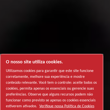
O nosso site utiliza cookies.
Utilizamos cookies para garantir que este site funcione
A indústria de
corretamente, melhore sua experiência e mostre
semicondutores
conteúdo relevante. Você tem o controle: aceite todos os
cookies, permita apenas os essenciais ou gerencie suas
preferências. Observe que alguns recursos podem não
Indústrias em geral, Pesquisa
EXPLORE ESTA SEÇÃO
funcionar como previsto se apenas os cookies essenciais
Conheça nossas soluções de serviço
estiverem ativados.
Verifique nossa Política de Cookies
e Desenvolvimento