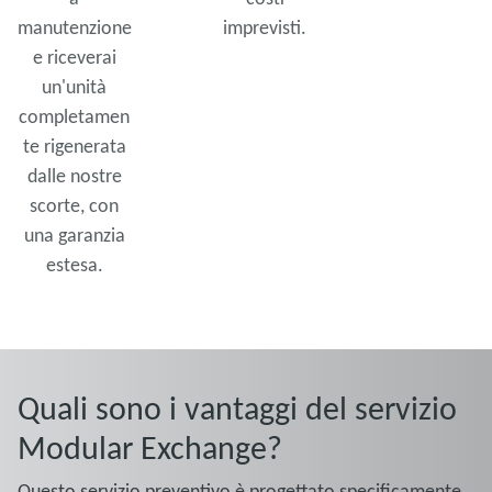
manutenzione
imprevisti.
e riceverai
un'unità
completamen
te rigenerata
dalle nostre
scorte, con
una garanzia
estesa.
Quali sono i vantaggi del servizio
Modular Exchange?
Questo servizio preventivo è progettato specificamente