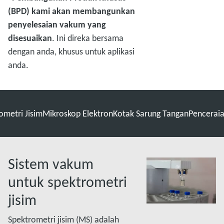
(BPD) kami akan membangunkan
penyelesaian vakum yang
disesuaikan
. Ini direka bersama
dengan anda, khusus untuk aplikasi
anda.
ometri Jisim
Mikroskop Elektron
Kotak Sarung Tangan
Penceraia
Sistem vakum
untuk spektrometri
jisim
Spektrometri jisim (MS) adalah