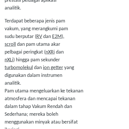
prestasi pelbagai aplikasi
analitik.
Terdapat beberapa jenis pam
vakum, yang merangkumi pam
sudu berputar (
RV
dan
E2M
),
scroll
dan pam utama akar
pelbagai peringkat (
nXRi
dan
nXLi
) hingga pam sekunder
turbomolekul
dan
ion getter
yang
digunakan dalam instrumen
analitik.
Pam utama mengeluarkan ke tekanan
atmosfera dan mencapai tekanan
dalam tahap Vakum Rendah dan
Sederhana; mereka boleh
menggunakan minyak atau bersifat