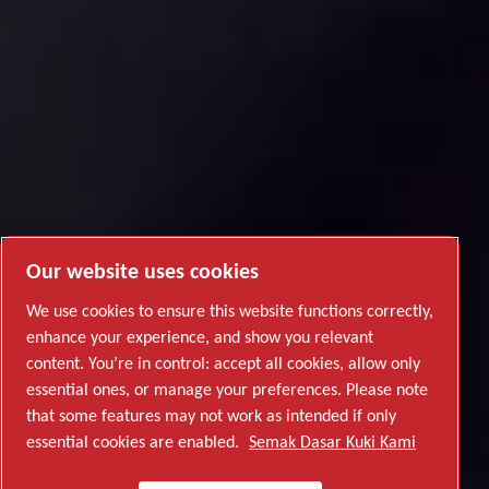
Our website uses cookies
Industri Semikonduktor
We use cookies to ensure this website functions correctly,
enhance your experience, and show you relevant
content. You’re in control: accept all cookies, allow only
essential ones, or manage your preferences. Please note
Industri Umum, Penyelidikan
TEROKAI BAHAGIAN INI
that some features may not work as intended if only
Semak penyelesaian perkhidmatan
essential cookies are enabled.
Semak Dasar Kuki Kami
& Pembangunan
kami