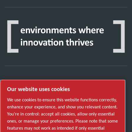
Discover how the Atlas Copco Group enables
Our website uses cookies
technology that transforms the future.
Visit Atlas Copco Group website
We use cookies to ensure this website functions correctly,
enhance your experience, and show you relevant content.
Part of Atlas Copco Group
You’re in control: accept all cookies, allow only essential
© 2026 Copyright. All rights reserved.
ones, or manage your preferences. Please note that some
Manage cookies
features may not work as intended if only essential