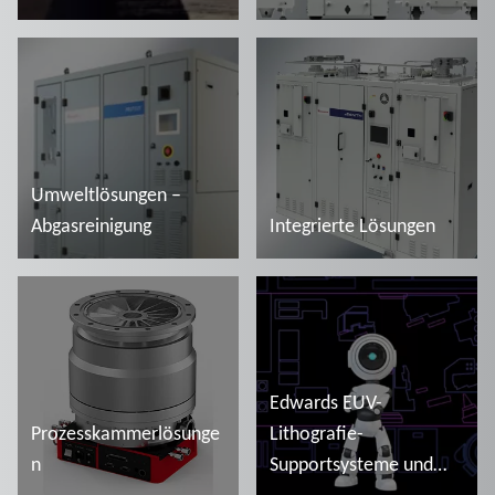
iXM, iXH, iXL
Mehr lesen
Mehr lesen
Umweltlösungen –
Abgasreinigung
Integrierte Lösungen
Mehr lesen
Mehr lesen
Edwards EUV-
Prozesskammerlösunge
Lithografie-
n
Supportsysteme und