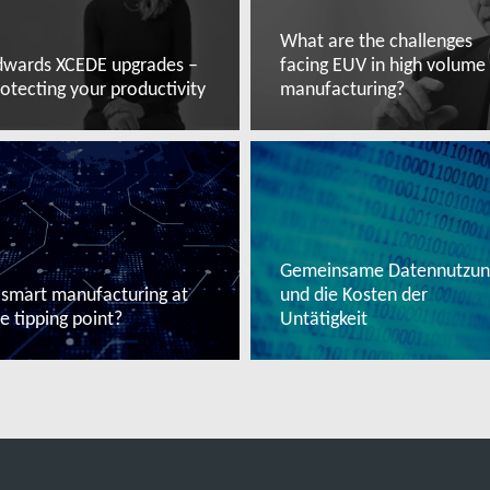
What are the challenges
dwards XCEDE upgrades –
facing EUV in high volume
otecting your productivity
manufacturing?
ehr lesen
Mehr lesen
Gemeinsame Datennutzun
 smart manufacturing at
und die Kosten der
e tipping point?
Untätigkeit
ehr lesen
Mehr lesen