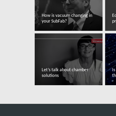
How is vacuum changing in
E
your SubFab?
pr
Mehr lesen
M
Let’s talk about chamber
Is
solutions
th
Mehr lesen
M