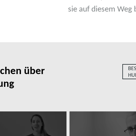
sie auf diesem Weg 
echen über
BE
HU
rung