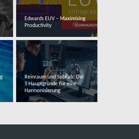
Edwards EUV – Maximising
Productivity
Mehr lesen
g
Reinraum und SubFab: Die
5 Hauptgründe für eine
Harmonisierung
Mehr lesen