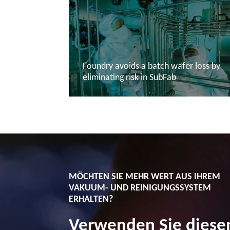
Foundry avoids a batch wafer loss by
eliminating risk in SubFab
Mehr lesen
MÖCHTEN SIE MEHR WERT AUS IHREM
VAKUUM- UND REINIGUNGSSYSTEM
ERHALTEN?
Verwenden Sie diese