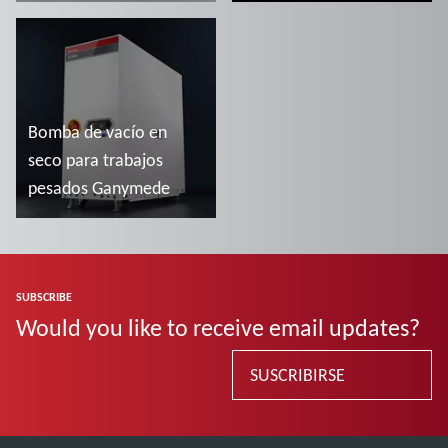
optimise machine
uptime
Más información
Más información
Bomba de vacío en
seco para trabajos
pesados Ganymede
Más información
SUBSCRIBE
Would you like to receive email updates?
SUSCRIBIRSE