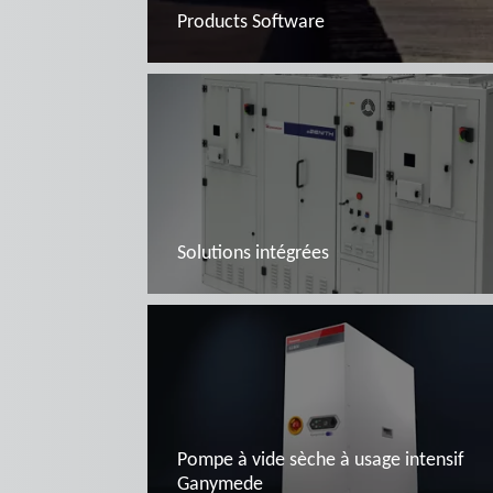
Products Software
En savoir plus
Solutions intégrées
En savoir plus
Pompe à vide sèche à usage intensif
Ganymede