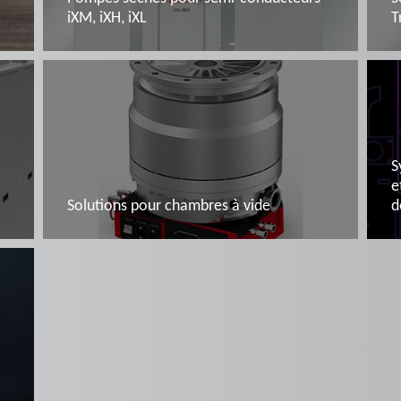
iXM, iXH, iXL
T
En savoir plus
S
e
Solutions pour chambres à vide
d
En savoir plus