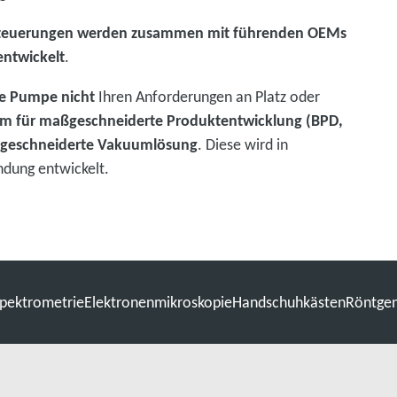
teuerungen werden zusammen mit führenden OEMs
entwickelt
.
he Pumpe nicht
Ihren Anforderungen an Platz oder
am für maßgeschneiderte Produktentwicklung (BPD,
ßgeschneiderte Vakuumlösung
. Diese wird in
endung entwickelt.
pektrometrie
Elektronenmikroskopie
Handschuhkästen
Röntge