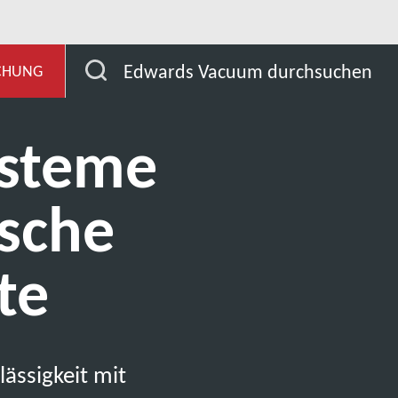
und Entwicklung
Unsere Märkte
Analytische Inst
Edwards Vacuum durchsuchen
SCHUNG
steme
ische
te
ässigkeit mit