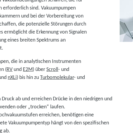
en erforderlich sind. Vakuumpumpen
ekammern und bei der Vorbereitung von
affen, die potenzielle Störungen durch
es ermöglicht die Erkennung von Signalen
tung eines breiten Spektrums an
t.
en, die in analytischen Instrumenten
n (
RV
und
E2M
) über
Scroll
- und
und
nXLi
) bis hin zu
Turbomolekular
- und
Druck ab und erreichen Drücke in den niedrigen und
wenden oder „trocken“ laufen.
ochvakuumstufen erreichen, benötigen eine
ete Vakuumpumpentyp hängt von den spezifischen
g ab.