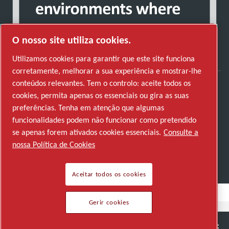
O nosso site utiliza cookies.
Utilizamos cookies para garantir que este site funciona
corretamente, melhorar a sua experiência e mostrar-lhe
conteúdos relevantes. Tem o controlo: aceite todos os
cookies, permita apenas os essenciais ou gira as suas
Descubra como o Atlas Copco Group permite
preferências. Tenha em atenção que algumas
uma tecnologia que transforma o futuro.
funcionalidades podem não funcionar como pretendido
Visite o website do Atlas Copco Group
se apenas forem ativados cookies essenciais.
Consulte a
nossa Política de Cookies
Parte do Atlas Copco Group
© 2026 Direitos autorais. Todos os direitos reservados.
Aceitar todos os cookies
Gerir cookies