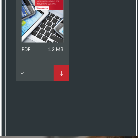
PDF
1.2 MB
↓