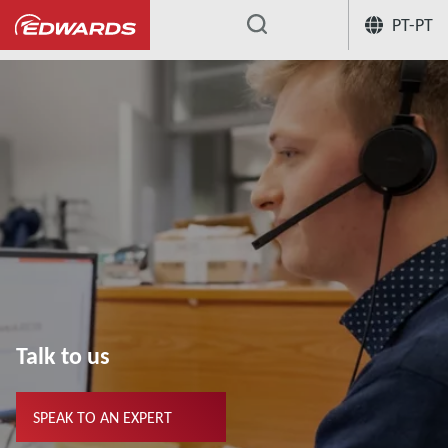
PT-PT
...
Talk to us
SPEAK TO AN EXPERT