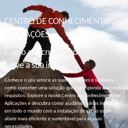
CENTRO DE CONHECIMENTO DE
APLICAÇÕES
Como a tecnologia de vácuo
serve a sua indústria
Conhece o seu setor e as suas aplicações e sabemos
como conceber uma solução que corresponda aos seus
requisitos. Explore o nosso Centro de Conhecimento de
Aplicações e descubra como ajudámos várias indústrias
em todo o mundo com a instalação de vácuo ou de
abate mais eficiente e sustentável para as suas
necessidades.