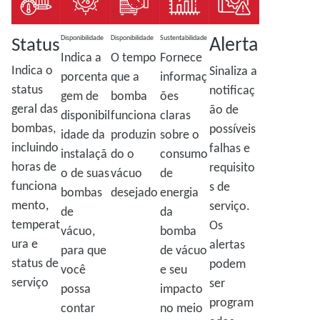
Alerta
Status
Disponibilidade
Disponibilidade
Sustentabilidade
Indica a
O tempo
Fornece
Indica o
Sinaliza a
porcenta
que a
informaç
status
notificaç
gem de
bomba
ões
geral das
ão de
disponibil
funciona
claras
bombas,
possíveis
idade da
produzin
sobre o
incluindo
falhas e
instalaçã
do o
consumo
horas de
requisito
o de suas
vácuo
de
funciona
s de
bombas
desejado
energia
mento,
serviço.
de
da
temperat
Os
vácuo,
bomba
ura e
alertas
para que
de vácuo
status de
podem
você
e seu
serviço
ser
possa
impacto
program
contar
no meio