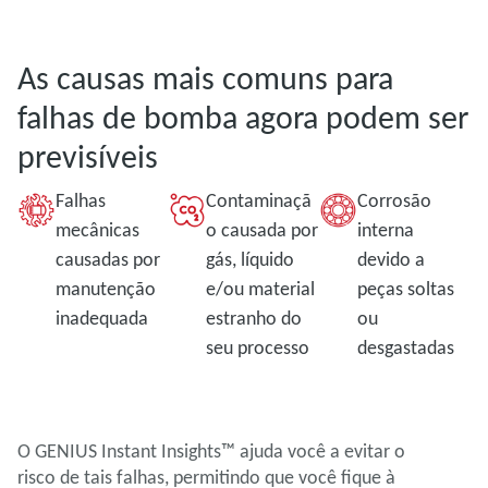
As causas mais comuns para
falhas de bomba agora podem ser
previsíveis
Falhas
Contaminaçã
Corrosão
mecânicas
o causada por
interna
causadas por
gás, líquido
devido a
manutenção
e/ou material
peças soltas
inadequada
estranho do
ou
seu processo
desgastadas
O GENIUS Instant Insights™ ajuda você a evitar o
risco de tais falhas, permitindo que você fique à