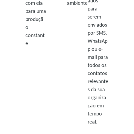
ados
com ela
ambiente
para
para uma
serem
produçã
enviados
o
por SMS,
constant
WhatsAp
e
p ou e-
mail para
todos os
contatos
relevante
s da sua
organiza
ção em
tempo
real.