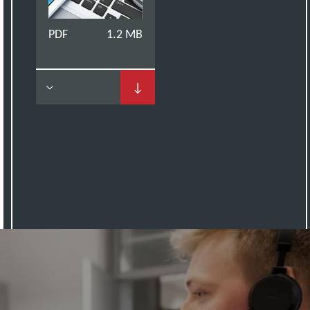
PDF
1.2 MB
↓