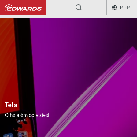
PT-PT
...
Tela
Olhe além do visível