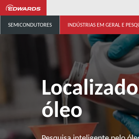
General Industries, Research & D
SEMICONDUTORES
INDÚSTRIAS EM GERAL E PESQ
Localizado
óleo
Pesquisa inteligente pelo óle