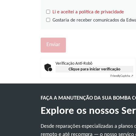
Li e aceitei a política de privacidade
Gostaria de receber comunicados da Edw
Verificação Anti-Robô
Clique para iniciar verificação
Friendly
Captcha ⇗
FAÇA A MANUTENÇÃO DA SUA BOMBA CO
Explore os nossos Ser
Desde reparações especializadas a planos de
remoto e até recompra — o nosso serviço