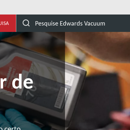
evelopment
Os nossos serviços para bombas de vácuo
Pesquise Edwards Vacuum
UISA
r de
o certo