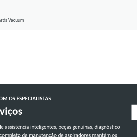
ards Vacuum
M OS ESPECIALISTAS
viços
 assistência inteligentes, peças genuínas, diagnóstico
 completo de manutenção de aspiradores mantém os