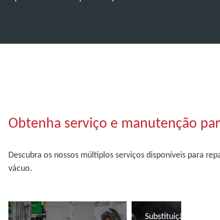
Obtenha serviço e manutenção par
Descubra os nossos múltiplos serviços disponíveis para r
vácuo.
Substituição