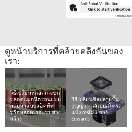
Anti-Robot Verification
Click to start verification
Friendly
Capt
ดูหน้าบริการที่คล้ายคลึงกันของ
เรา:
วิธีเปลี่ยนหลอดเกจบน
หลอดแมกนีตรอนแบบ
วิธีเปลี่ยนซีลปลายปั๊ม
กลับหัวแบบแอ็คทีฟ
สุญญากาศแบบสโครล
หรือหลอดเกจแบบช่วง
แห้ง mXDS3 ของ
กว้าง
Edwards