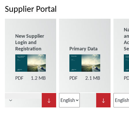
Supplier Portal
Na
New Supplier
an
Login and
A
Registration
Primary Data
Se
PDF
1.2 MB
PDF
2.1 MB
P
↓
↓