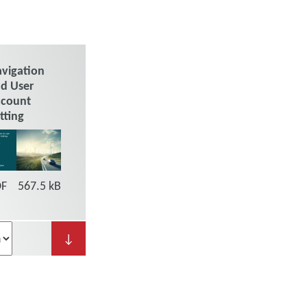
vigation
d User
ccount
tting
DF
567.5 kB
↓