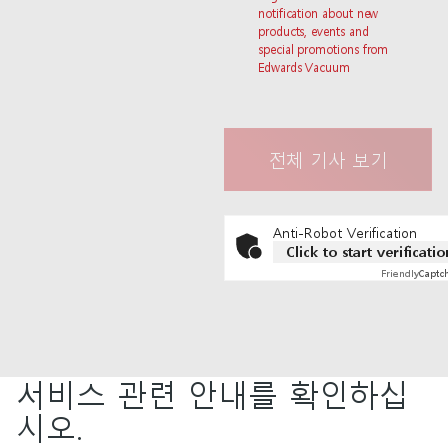
notification about new
products, events and
special promotions from
Edwards Vacuum
Anti-Robot Verification
Click to start verificatio
Friendly
Captc
서비스 관련 안내를 확인하십
시오.