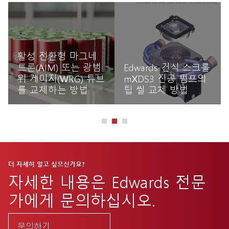
활성 전환형 마그네
트론(AIM) 또는 광범
Edwards 건식 스크롤
위 게이지(WRG) 튜브
mXDS3 진공 펌프의
를 교체하는 방법
팁 씰 교체 방법
자세히 읽기
자세히 읽기
더 자세히 알고 싶으신가요?
자세한 내용은 Edwards 전문
가에게 문의하십시오.
문의하기