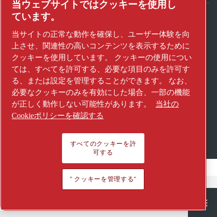
当ウェブサイトではクッキーを使用し
ています。
アトラスコプコグループが未来を変えるテク
当サイトの正常な動作を確保し、ユーザー体験を向
ノロジーをどのように実現しているかご覧く
上させ、関連性の高いコンテンツを表示するために
ださい。
クッキーを使用しています。 クッキーの使用につい
アトラスコプコグループのウェブサイトをご
ては、すべてを許可する、必要な項目のみを許可す
覧ください。
る、または設定を管理することができます。 なお、
必要なクッキーのみを有効にした場合、一部の機能
アトラスコプコグループの一員
が正しく動作しない可能性があります。
当社の
© 2026 Copyright. All rights reserved.
Cookieポリシーを確認する
" クッキーを管理する"
すべてのクッキーを許
可する
" クッキーを管理する"
Semiconductor
General Industries
Talk to us
Join us