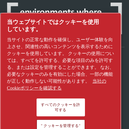
当ウェブサイトではクッキーを使用
しています。
当サイトの正常な動作を確保し、ユーザー体験を向
上させ、関連性の高いコンテンツを表示するために
クッキーを使用しています。 クッキーの使用につい
ては、すべてを許可する、必要な項目のみを許可す
アトラスコプコグループが未来を変えるテク
る、または設定を管理することができます。 なお、
ノロジーをどのように実現しているかご覧く
必要なクッキーのみを有効にした場合、一部の機能
ださい。
が正しく動作しない可能性があります。
当社の
アトラスコプコグループのウェブサイトをご
Cookieポリシーを確認する
覧ください。
アトラスコプコグループの一員
すべてのクッキーを許
可する
© 2026 Copyright. All rights reserved.
" クッキーを管理する"
" クッキーを管理する"