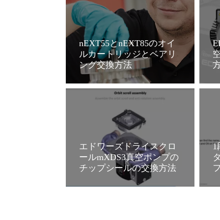
nEXT55とnEXT85のオイ
E
ルカートリッジとベアリ
ング交換方法
詳細
エドワーズドライスクロ
ールmXDS3真空ポンプの
チップシールの交換方法
詳細