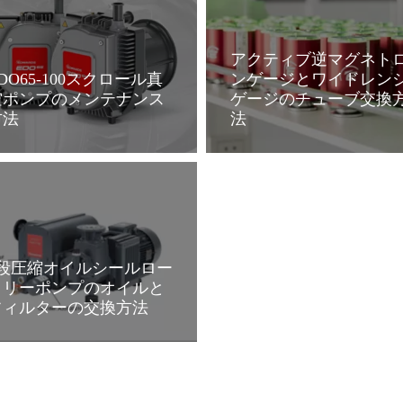
アクティブ逆マグネト
DO65-100スクロール真
ンゲージとワイドレン
空ポンプのメンテナンス
ゲージのチューブ交換
方法
法
詳細
詳細
1段圧縮オイルシールロー
タリーポンプのオイルと
フィルターの交換方法
詳細