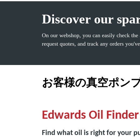
Discover our spar
On our webshop, you can easily check the a
request quotes, and track any orders you've
お客様の真空ポン