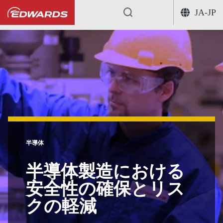
JA-JP
...
半導体
半導体製造における
安全性の確保とリス
クの軽減