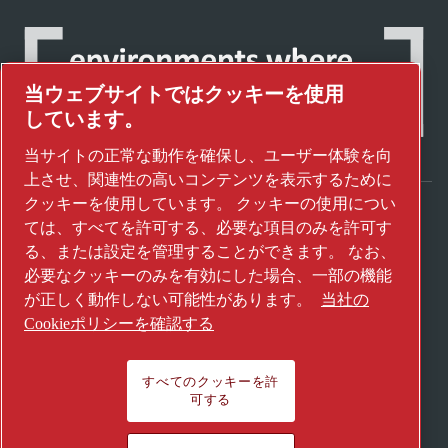
当ウェブサイトではクッキーを使用
しています。
当サイトの正常な動作を確保し、ユーザー体験を向
上させ、関連性の高いコンテンツを表示するために
クッキーを使用しています。 クッキーの使用につい
ては、すべてを許可する、必要な項目のみを許可す
アトラスコプコグループが未来を変えるテク
る、または設定を管理することができます。 なお、
ノロジーをどのように実現しているかご覧く
必要なクッキーのみを有効にした場合、一部の機能
ださい。
が正しく動作しない可能性があります。
当社の
アトラスコプコグループのウェブサイトをご
Cookieポリシーを確認する
覧ください。
アトラスコプコグループの一員
すべてのクッキーを許
可する
© 2026 Copyright. All rights reserved.
" クッキーを管理する"