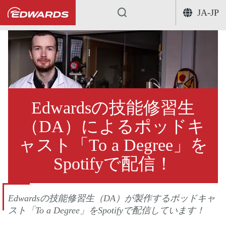
JA-JP
...
Edwardsの技能修習生
（DA）によるポッドキ
ャスト「To a Degree」を
Spotifyで配信！
Edwardsの技能修習生（DA）が製作するポッドキャ
スト「To a Degree」をSpotifyで配信しています！