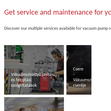
Get service and maintenance for 
Discover our multiple services available for vacuum pump 
Csere
Vákuumszivattyú javítási
-
és felújítási
Vákuumszivattyú
szolgáltatások
cseréje
További tudnivalók
További tudnivalók