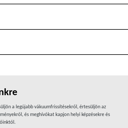
ünkre
üljön a legújabb vákuumfrissítésekről, értesüljön az
ményekről, és meghívókat kapjon helyi képzésekre és
őinktől.