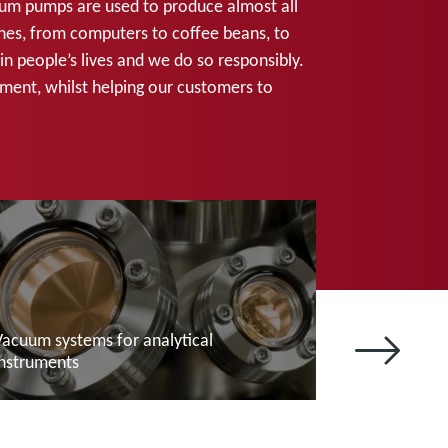
uum pumps are used to produce almost all
nes, from computers to coffee beans, to
n people’s lives and we do so responsibly.
ment, whilst helping our customers to
Vacuum systems for analytical
instruments
Vegyi anyag
További tudnivalók
További tudniv