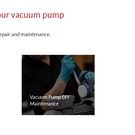
your vacuum pump
repair and maintenance.
Vacuum Pump DIY
Maintenance
További tudnivalók