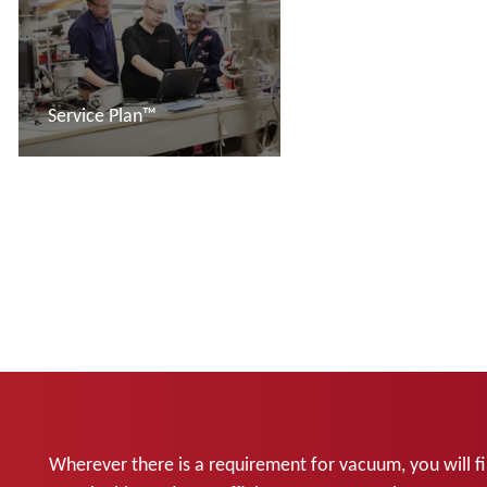
Service Plan™
További tudnivalók
Wherever there is a requirement for vacuum, you will fin