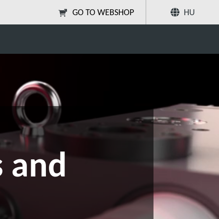
GO TO WEBSHOP
HU
Megosztás
Keresés
 and