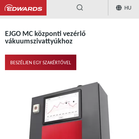
HU
...
Measurement & Control
EJGO MC k
EJGO MC központi vezérlő
vákuumszivattyúkhoz
BESZÉLJEN EGY SZAKÉRTŐVEL