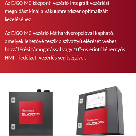
Az EJGO MC központi vezérlő integrált vezérlési
megoldást kínál a vákuumrendszer optimalizált
kezeléséhez.
Az EJGO MC vezérlő két hardveropcióval kapható,
amelyek lehetővé teszik a szivattyú elérését webes
hozzáférési támogatással vagy 10"-os érintőképernyős
HMI - fedélzeti vezérlés segítségével.