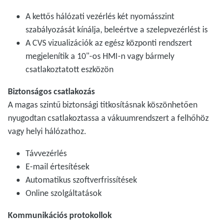
A kettős hálózati vezérlés két nyomásszint
szabályozását kínálja, beleértve a szelepvezérlést is
A CVS vizualizációk az egész központi rendszert
megjelenítik a 10"-os HMI-n vagy bármely
csatlakoztatott eszközön
Biztonságos csatlakozás
A magas szintű biztonsági titkosításnak köszönhetően
nyugodtan csatlakoztassa a vákuumrendszert a felhőhöz
vagy helyi hálózathoz.
Távvezérlés
E-mail értesítések
Automatikus szoftverfrissítések
Online szolgáltatások
Kommunikációs protokollok