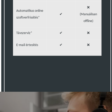
❌
Automatikus online
✔
(Manuálisan
(Man
szoftverfrissítés*
offline)
off
Távszerviz*
✔
❌
E-mail értesítés
✔
❌