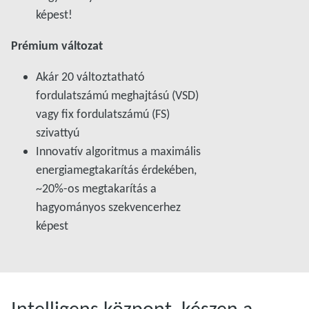
képest!
Prémium változat
Akár 20 változtatható
fordulatszámú meghajtású (VSD)
vagy fix fordulatszámú (FS)
szivattyú
Innovatív algoritmus a maximális
energiamegtakarítás érdekében,
~20%-os megtakarítás a
hagyományos szekvencerhez
képest
Intelligens központ, készen a