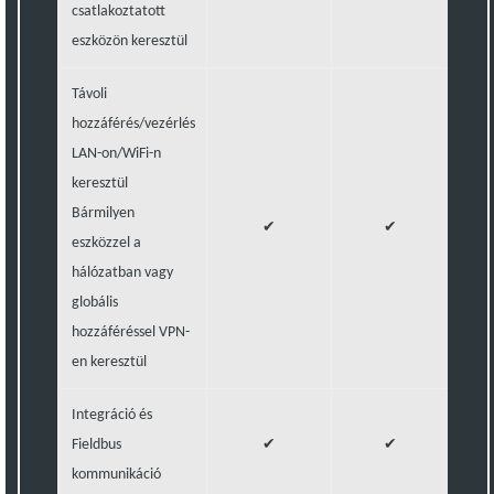
csatlakoztatott
eszközön keresztül
Távoli
hozzáférés/vezérlés
LAN-on/WiFi-n
keresztül
Bármilyen
✔
✔
eszközzel a
hálózatban vagy
globális
hozzáféréssel VPN-
en keresztül
Integráció és
Fieldbus
✔
✔
kommunikáció