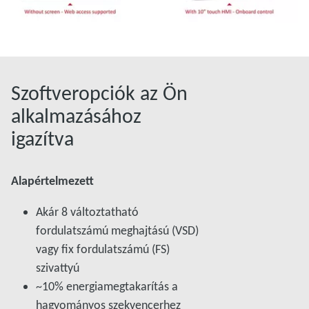
Szoftveropciók az Ön
alkalmazásához
igazítva
Alapértelmezett
Akár 8 változtatható
fordulatszámú meghajtású (VSD)
vagy fix fordulatszámú (FS)
szivattyú
~10% energiamegtakarítás a
hagyományos szekvencerhez