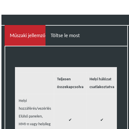
Műszaki jellemzők
Töltse le most
Teljesen
Helyi hálózat
Egye
összekapcsolva
csatlakoztatva
Helyi
hozzáférés/vezérlés
Elülső panelen,
✔
✔
HMI-n vagy helyileg