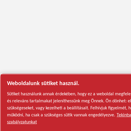
Weboldalunk sütiket használ.
Sütiket használunk annak érdekében, hogy ez a weboldal megfelel
és releváns tartalmakat jeleníthessünk meg Önnek. Ön dönhet: elf
szükségeseket, vagy kezelheti a beállításait. Felhívjuk figyelmé
működni, ha csak a szükséges sütik vannak engedélyezve.
Tekints
szabályzatunkat