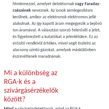
fémlemezzel, amelyet detektornak
vagy Faraday-
csészének
neveznek. Az ionok semlegesítésre
kerülnek, amikor az elektronok elektromos jellé
alakulnak. Az így kapott áram megegyezik a bejövő
ion áramával. A választási szorzó felerősíti a jelet,
és figyelmezteti a kutatókat a jelenlétükre. Ez az
erősítő rendkívül értékes, mivel segít észlelni az
alacsony szintű gázokat, amelyek máskülönben
észrevétlenek maradnának.
Mi a különbség az
RGA-k és a
szivárgásérzékelők
között?
Mind a
szivárgásdetektorok, mind az RGA-k