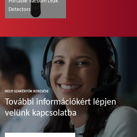
Portable Vacuum Leak
Detectors
További tudnivalók
HELYI SZAKÉRTŐK KERESÉSE
További információkért lépjen
velünk kapcsolatba