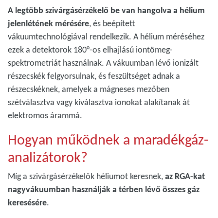
A legtöbb szivárgásérzékelő be van hangolva a hélium
jelenlétének mérésére
, és beépített
vákuumtechnológiával rendelkezik. A hélium méréséhez
ezek a detektorok 180°-os elhajlású iontömeg-
spektrometriát használnak. A vákuumban lévő ionizált
részecskék felgyorsulnak, és feszültséget adnak a
részecskéknek, amelyek a mágneses mezőben
szétválasztva vagy kiválasztva ionokat alakítanak át
elektromos árammá.
Hogyan működnek a maradékgáz-
analizátorok?
Míg a szivárgásérzékelők héliumot keresnek,
az RGA-kat
nagyvákuumban használják a térben lévő összes gáz
keresésére
.