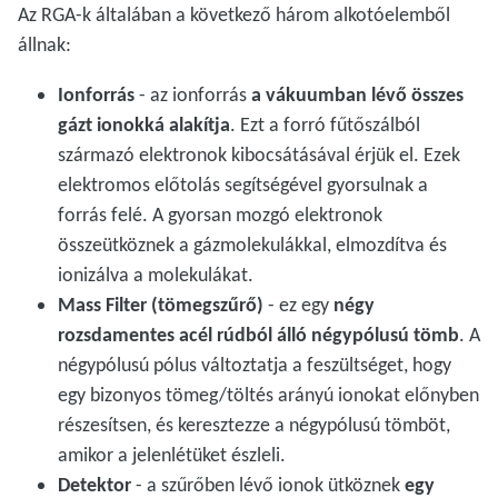
Az RGA-k általában a következő három alkotóelemből
állnak:
Ionforrás
- az ionforrás
a vákuumban lévő összes
gázt ionokká alakítja
. Ezt a forró fűtőszálból
származó elektronok kibocsátásával érjük el. Ezek
elektromos előtolás segítségével gyorsulnak a
forrás felé. A gyorsan mozgó elektronok
összeütköznek a gázmolekulákkal, elmozdítva és
ionizálva a molekulákat.
Mass Filter (tömegszűrő)
- ez egy
négy
rozsdamentes acél rúdból álló négypólusú tömb
. A
négypólusú pólus változtatja a feszültséget, hogy
egy bizonyos tömeg/töltés arányú ionokat előnyben
részesítsen, és keresztezze a négypólusú tömböt,
amikor a jelenlétüket észleli.
Detektor
- a szűrőben lévő ionok ütköznek
egy