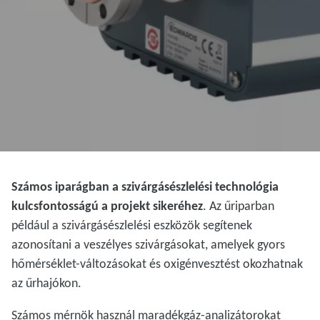
Számos iparágban a szivárgásészlelési technológia
kulcsfontosságú a projekt sikeréhez
. Az űriparban
például a szivárgásészlelési eszközök segítenek
azonosítani a veszélyes szivárgásokat, amelyek gyors
hőmérséklet-változásokat és oxigénvesztést okozhatnak
az űrhajókon.
Számos mérnök használ maradékgáz-analizátorokat