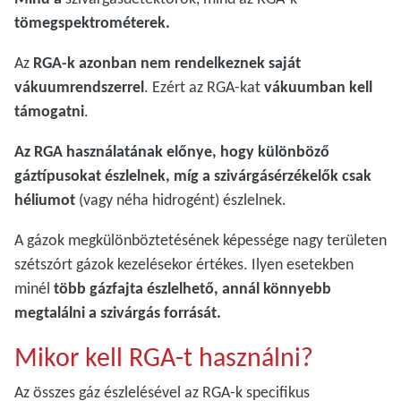
tömegspektrométerek.
Az
RGA-k azonban nem rendelkeznek saját
vákuumrendszerrel
. Ezért az RGA-kat
vákuumban kell
támogatni
.
Az RGA használatának előnye, hogy különböző
gáztípusokat észlelnek, míg a szivárgásérzékelők csak
héliumot
(vagy néha hidrogént) észlelnek.
A gázok megkülönböztetésének képessége nagy területen
szétszórt gázok kezelésekor értékes. Ilyen esetekben
minél
több gázfajta észlelhető, annál könnyebb
megtalálni a szivárgás forrását.
Mikor kell RGA-t használni?
Az összes gáz észlelésével az RGA-k specifikus