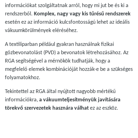
információkat szolgáltatnak arról, hogy mi jut be és ki a
rendszerből.
Komplex, nagy vagy kis tűrésű rendszerek
esetén ez az információ kulcsfontosságú lehet az ideális
vákuumkörülmények eléréséhez.
A textiliparban például gyakran használnak fizikai
gőzbevonatolást (PVD) a bevonatok létrehozásához. Az
RGA segítségével a mérnökök tudhatják, hogy a
megfelelő elemek kombinációját hozzák-e be a szükséges
folyamatokhoz.
Tekintettel az RGA által nyújtott nagyobb mértékű
információkra,
a vákuumteljesítményük javítására
törekvő szervezetek hasznára válhat
ez az eszköz.
͏͏ ͏͏