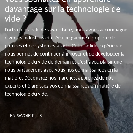
davantage sur la technologie de
vide ?
Forts d'un siècle de savoir-faire, nous avons accompagné
diverses industries et créé une gamme complète de
pompes et de systèmes à vide. Cette solide expérience
nous permet de continuer à innover et de développer la
technologie du vide de demain et c'est avec plaisir que
nous partagerons avec vous nos connaissances en la
matière. Découvrez nos marchés, apprenez de nos
experts et élargissez vos connaissances en matière de
technologie du vide.
EN SAVOIR PLUS