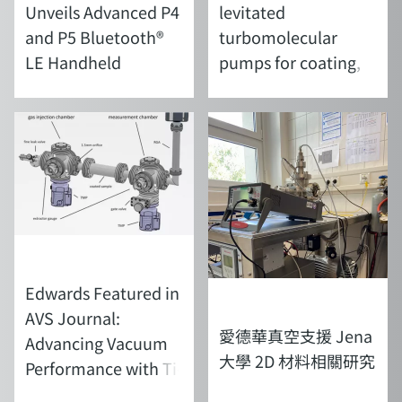
Unveils Advanced P4
levitated
and P5 Bluetooth®
turbomolecular
LE Handheld
pumps for coating,
Measuring Gauges
research and
industry
新聞
Edwards Featured in
新聞
AVS Journal:
愛德華真空支援 Jena
Advancing Vacuum
大學 2D 材料相關研究
Performance with Ti-
Zr-V-Hf Alloy