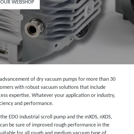
 OUR WEBSHOP
l advancement of dry vacuum pumps for more than 30
tomers with robust vacuum solutions that include
ess expertise. Whatever your application or industry,
ficiency and performance.
 the EDO industrial scroll pump and the mXDS, nXDS,
u can be sure of improved rough performance in the
suitable for all rough and medium vacuum type of