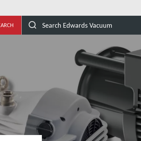
evelopment
Our Products
Dry Scroll Pumps
Search Edwards Vacuum
EARCH