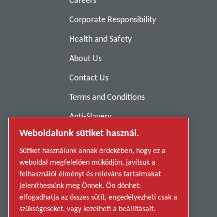
Careers
Corporate Responsibility
Health and Safety
About Us
Contact Us
Terms and Conditions
Anti-Slavery
Weboldalunk sütiket használ.
Privacy Policy
Sütiket használunk annak érdekében, hogy ez a
Report Misconduct
weboldal megfelelően működjön, javítsuk a
Suppliers
felhasználói élményt és releváns tartalmakat
jeleníthessünk meg Önnek. Ön dönhet:
Accessibility
elfogadhatja az összes sütit, engedélyezheti csak a
szükségeseket, vagy kezelheti a beállításait.