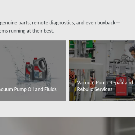
, genuine parts, remote diagnostics, and even
buyback
—
ms running at their best.
Vacuum Pump Repair and
acuum Pump Oil and Fluids
Rebuild Services
ovábbi tudnivalók
További tudnivalók