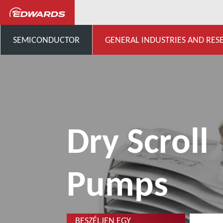
General Industries, Research & D
SEMICONDUCTOR
GENERAL INDUSTRIES AND RES
Dry Scroll
Pumps
BESZÉLJEN EGY