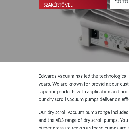
GO TO
SZAKÉRTŐVEL
Edwards Vacuum has led the technologica
years. We are known for providing our cus
superior products with application and proc
our dry scroll vacuum pumps deliver on ef
Our dry scroll vacuum pump range includes
and the XDS range of dry scroll pumps. Yo
higher pressure region as these pumps are 