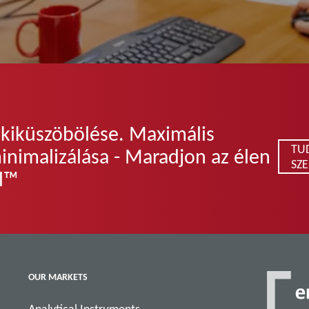
 kiküszöbölése. Maximális
TU
inimalizálása - Maradjon az élen
SZ
el™
OUR MARKETS