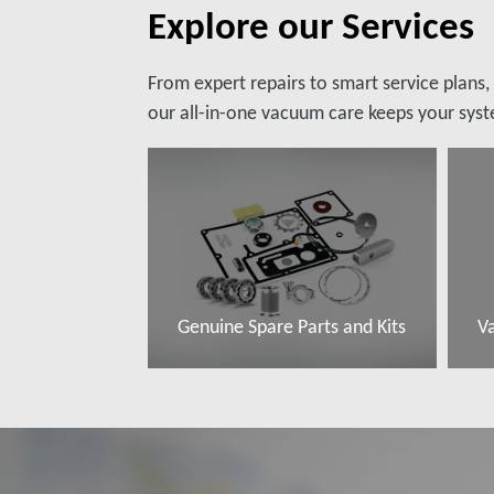
Explore our Services
From expert repairs to smart service plans
our all-in-one vacuum care keeps your syste
Genuine Spare Parts and Kits
V
További tudnivalók
T