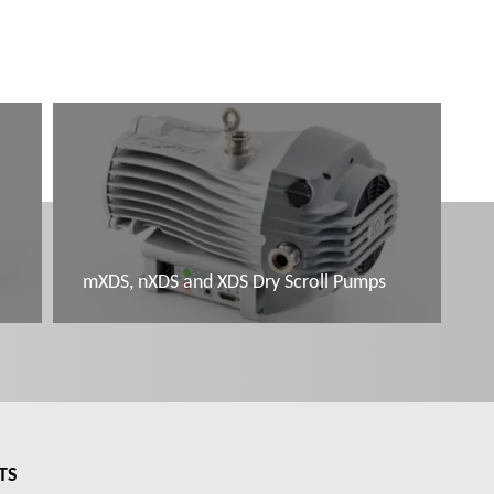
mXDS, nXDS and XDS Dry Scroll Pumps
További tudnivalók
TS