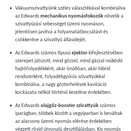
Vákuumszivattyúink széles választékával kombinálva
az Edwards
mechanikus nyomásfokozók
növelik a
szivattyúzási sebességet üzemi nyomáson,
jelentősen javítva a folyamatátbocsátást és
csökkentve a szivattyú állásidejét.
Az Edwards számos típusú
ejektor
kifejlesztésében
szerepet játszott, mind gőzzel, mind gázzal működő
hajtófolyadékként, akár önállóan, akár hibrid
rendszerként, folyadékgyűrűs szivattyúkkal
kombinálva, a nagy gőzterhelések kavitáció
kockázata nélkül történő kezelése érdekében.
Az Edwards
olajgőz-booster szivattyúk
számos
iparágban, többek között a vegyiparban is beváltak
az alacsony üzemi nyomás elérése érdekében
végzett rövid útvonalú desztillálásban. Kis nyomás