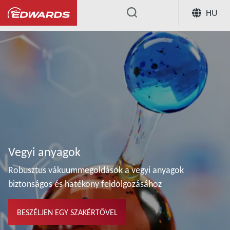
HU
...
Vegyi anyagok
Robusztus vákuummegoldások a vegyi anyagok
biztonságos és hatékony feldolgozásához
BESZÉLJEN EGY SZAKÉRTŐVEL