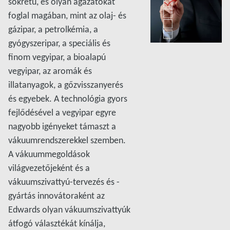
sokrétű, és olyan ágazatokat
foglal magában, mint az olaj- és
gázipar, a petrolkémia, a
gyógyszeripar, a speciális és
finom vegyipar, a bioalapú
vegyipar, az aromák és
illatanyagok, a gőzvisszanyerés
és egyebek. A technológia gyors
fejlődésével a vegyipar egyre
nagyobb igényeket támaszt a
vákuumrendszerekkel szemben.
A vákuummegoldások
világvezetőjeként és a
vákuumszivattyú-tervezés és -
gyártás innovátoraként az
Edwards olyan vákuumszivattyúk
átfogó választékát kínálja,