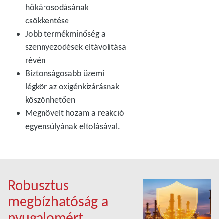
hőkárosodásának
csökkentése
Jobb termékminőség a
szennyeződések eltávolítása
révén
Biztonságosabb üzemi
légkör az oxigénkizárásnak
köszönhetően
Megnövelt hozam a reakció
egyensúlyának eltolásával.
Robusztus
megbízhatóság a
nyugalomért