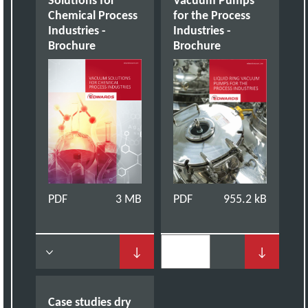
Solutions for
Vacuum Pumps
Chemical Process
for the Process
Industries -
Industries -
Brochure
Brochure
PDF
3 MB
PDF
955.2 kB
↓
↓
Case studies dry