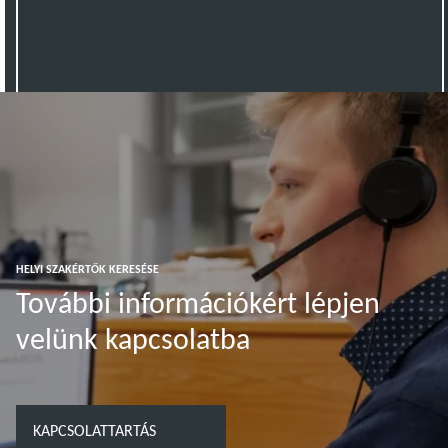
HELYI SZAKÉRTŐK KERESÉSE
További információkért lépjen
velünk kapcsolatba
KAPCSOLATTARTÁS