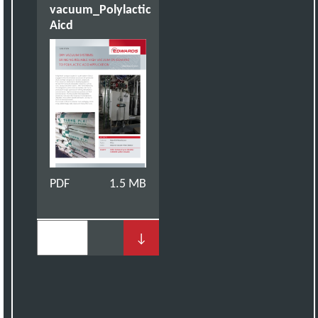
vacuum_Polylactic
Aicd
PDF
1.5 MB
↓