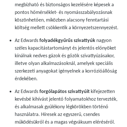
megbízható és biztonságos kezelésére képesek a
pontos hőmérséklet- és nyomásszabályozásnak
köszönhetően, miközben alacsony fenntartási
költség mellett csökkentik a környezetszennyezést.
Az Edwards
folyadékgyűrűs szivattyúk
nagyon
széles kapacitástartományt és jelentős előnyöket
kínálnak nedves gázok és gőzök szivattyúzásakor,
illetve olyan alkalmazásoknál, amelyek speciális
szerkezeti anyagokat igényelnek a korrózióállóság
érdekében.
Az Edwards
forgólapátos szivattyúit
kifejezetten
kevésbé kihívást jelentő folyamatokhoz tervezték,
és alkalmasak gyúlékony légkörökben történő
használatra. Híresek az egyszerű, csendes
működésükről és a magas végvákuum eléréséről.