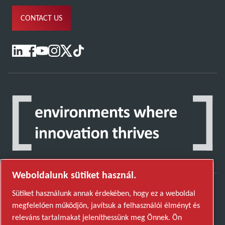
CONTACT US
Weboldalunk sütiket használ.
Sütiket használunk annak érdekében, hogy ez a weboldal
Fedezze fel, hogyan teszi lehetővé az Atlas Copco
megfelelően működjön, javítsuk a felhasználói élményt és
Group a jövőt átalakító technológiát.
releváns tartalmakat jeleníthessünk meg Önnek. Ön