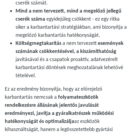
cserék számát.
Mind a nem tervezett, mind a megelőző jellegű
cserék száma
egyidejűleg csökkent - ez egy ritka
siker a karbantartási stratégiákban, ami bizonyítja a
megelőző karbantartás hatékonyságát.
Költségmegtakarítás
a nem tervezett
események
számának csökkentésével, a kiszámíthatóság
javításával és a csapatok proaktív, adatvezérelt
karbantartási döntések meghozatalának lehetővé
tételével.
Ez az eredmény bizonyítja, hogy az előrejelző
karbantartás nemcsak a
folyamateszközök
rendelkezésre állásának jelentős javulását
eredményezi, javítja a gyáralkatrészek működési
hatékonyságát és optimalizálja
az eszközök
kihasználtságát, hanem a legösszetettebb gyártási