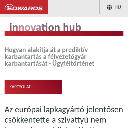
HU
...
Innovation Hub
Hogyan alakítja át 
Hogyan alakítja át a prediktív
karbantartás a félvezetőgyár
karbantartását - Ügyféltörténet
KAPCSOLAT
Az európai lapkagyártó jelentősen
csökkentette a szivattyú nem