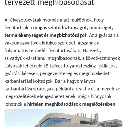
tervezett meghibásodását
A félvezetőgyárak nyomás alatt működnek, hogy
fenntartsák a
magas szintű biztonságot, minőséget,
termelékenységet és megbízhatóságot
. Az algyárban a
vákuumszivattyúk kritikus szerepet játszanak a
folyamatos termelés fenntartásában. Ha ezek a
szivattyúk váratlanul meghibásodnak, a következmények
súlyosak lehetnek: költséges folyamateszköz-leállások,
gyártási késések, pengeveszteség és megnövekedett
karbantartási költségek. Bár a hagyományos
karbantartási stratégiák, például a reaktív és a megelőző
megközelítések elengedhetetlenek, mégis hiányosak
lehetnek a
hirtelen meghibásodások megelőzésében
.