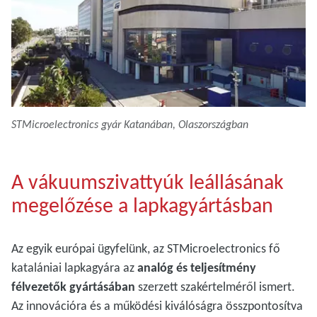
STMicroelectronics gyár Katanában, Olaszországban
A vákuumszivattyúk leállásának
megelőzése a lapkagyártásban
Az egyik európai ügyfelünk, az STMicroelectronics fő
katalániai lapkagyára az
analóg és teljesítmény
félvezetők gyártásában
szerzett szakértelméről ismert.
Az innovációra és a működési kiválóságra összpontosítva