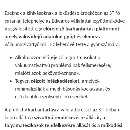
Ezeknek a kihívásoknak a leküzdése érdekében az ST fő
cataniai telephelye az Edwards vállalattal együttműködve
megvalósított egy
előrejelző karbantartási platformot,
amely
valós idejű adatokat gyűjt és elemez
a
vákuumszivattyúkról. Ez lehetővé tette a gyár számára:
Alkalmazzon előrejelző algoritmusokat a
vákuumszivattyú problémáinak felismerésére,
mielőtt azok bekövetkeznének.
Tegyen
célzott intézkedéseket,
amelyek
minimalizálják a meghibásodás kockázatát és
csökkentik a szükségtelen cseréket.
A prediktív karbantartásra való áttéréssel az ST jobban
kontrollálta
a szivattyú rendelkezésre állását, a
folyamateszközök rendelkezésre állását és a működési