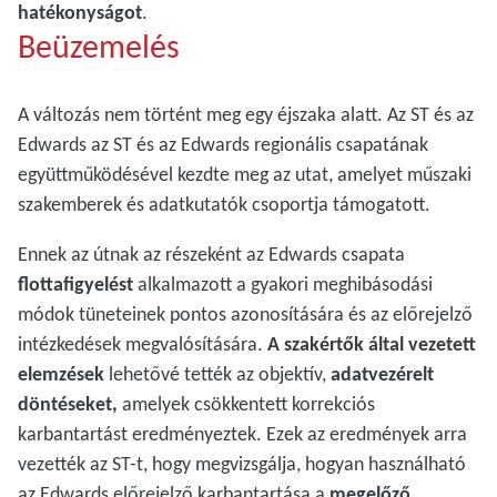
hatékonyságot
.
Beüzemelés
A változás nem történt meg egy éjszaka alatt. Az ST és az
Edwards az ST és az Edwards regionális
csapatának
együttműködésével kezdte meg az utat, amelyet műszaki
szakemberek és adatkutatók csoportja támogatott.
Ennek az útnak az részeként az Edwards csapata
flottafigyelést
alkalmazott a gyakori meghibásodási
módok tüneteinek pontos azonosítására és az előrejelző
intézkedések megvalósítására.
A szakértők által vezetett
elemzések
lehetővé tették az objektív,
adatvezérelt
döntéseket,
amelyek csökkentett korrekciós
karbantartást eredményeztek. Ezek az eredmények arra
vezették az ST-t, hogy megvizsgálja, hogyan használható
az Edwards előrejelző karbantartása a
megelőző