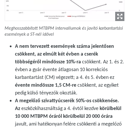
Meghosszabbított MTBPM intervallumok és javító karbantartási
események a ST-nél idővel
A nem tervezett események száma jelentősen
csökkent, az elmúlt két évben a cserék
többségéről mindössze 10%-ra
csökkent. Az 1. és 2.
évben a gyár évente átlagosan 10 korrekciós
karbantartást (CM) végezett; a 4. és 5. évben ez
évente mindössze 1,5 CM-re
csökkent, az egyiket
pedig külső tényezők okozták.
A megelőző szivattyúcserék 50%-os csökkenése.
Az
eszközkihasználtság a 4. évtől kezdve
körülbelül
10 000 MTBPM óráról körülbelül 20 000 órára
javult, ami hatékonyan felére csökkenti a megelőző