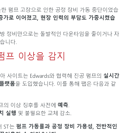
못한 펌프 고장으로 인한 공정 장비 가동 중단이었습
증가로 이어졌고, 현장 인력의 부담도 가중시켰습
예방 정비만으로는 돌발적인 다운타임을 줄이거나 자
었습니다.
펌프 이상을 감지
아 사이트는 Edwards와 협력해 진공 펌프의
실시간
 플랫폼
을 도입했습니다. 이를 통해 팹은 다음과 같
프의 이상 징후를 사전에
예측
.
치 실행
및 불필요한 교체 감소.
 ST는
펌프 가동률과 공정 장비 가용성, 전반적인