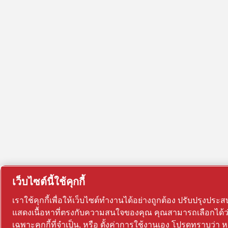
เว็บไซต์นี้ใช้คุกกี้
เราใช้คุกกี้เพื่อให้เว็บไซต์ทำงานได้อย่างถูกต้อง ปรับปรุง
แสดงเนื้อหาที่ตรงกับความสนใจของคุณ คุณสามารถเลือกได้ว่าจ
เฉพาะคุกกี้ที่จำเป็น, หรือ ตั้งค่าการใช้งานเอง โปรดทราบว่า ห