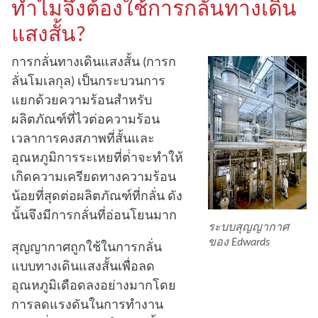
ทําไมจึงต้องใช้การกลั่นทางเดิน
แสงสั้น?
การกลั่นทางเดินแสงสั้น (การก
ลั่นโมเลกุล) เป็นกระบวนการ
แยกด้วยความร้อนสําหรับ
ผลิตภัณฑ์ที่ไวต่อความร้อน
เวลาการคงสภาพที่สั้นและ
อุณหภูมิการระเหยที่ต่ําจะทําให้
เกิดความเครียดทางความร้อน
น้อยที่สุดต่อผลิตภัณฑ์ที่กลั่น ดัง
นั้นจึงมีการกลั่นที่อ่อนโยนมาก
ระบบสุญญากาศ
ของ Edwards
สุญญากาศถูกใช้ในการกลั่น
แบบทางเดินแสงสั้นเพื่อลด
อุณหภูมิเดือดลงอย่างมากโดย
การลดแรงดันในการทํางาน