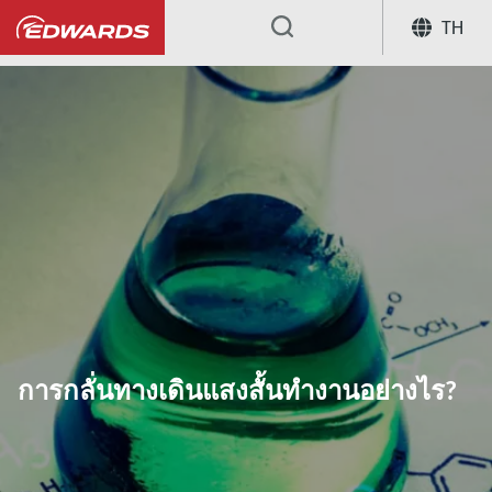
TH
...
ศูนย์ความรู้เกี่ยวกับการใช้งาน
กา
การกลั่นทางเดินแสงสั้นทํางานอย่างไร?