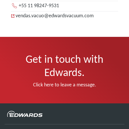
+55 11 98247-9531
vendas.vacuo@edwardsvacuum.com
Get in touch with
Edwards.
Click here to leave a message.