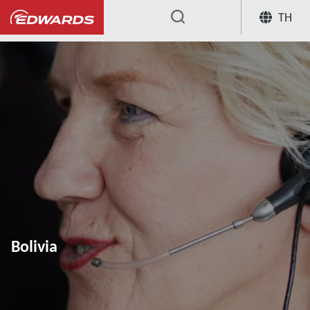
TH
...
Bolivia