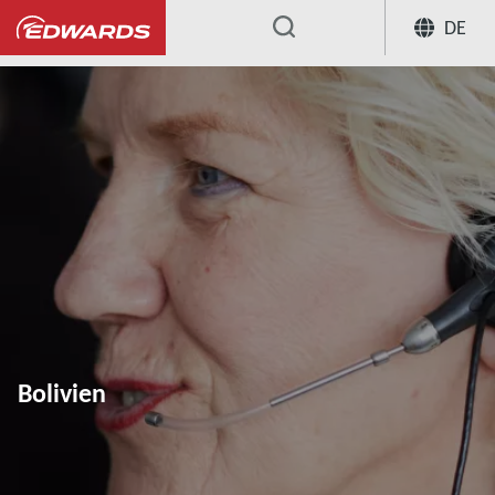
DE
...
Bolivien