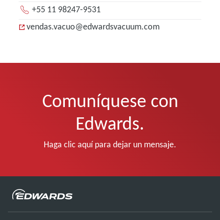
+55 11 98247-9531
vendas.vacuo@edwardsvacuum.com
Comuníquese con
Edwards.
Haga clic aquí para dejar un mensaje.