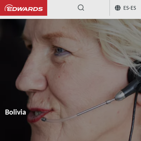
ES-ES
...
Bolivia