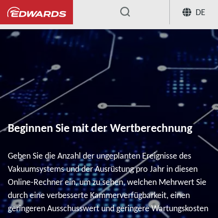
DE
...
Beginnen Sie mit der Wertberechnung
Geben Sie die Anzahl der ungeplanten Ereignisse des
Vakuumsystems und der Ausrüstung pro Jahr in diesen
Online-Rechner ein, um zu sehen, welchen Mehrwert Sie
durch eine verbesserte Kammerverfügbarkeit, einen
geringeren Ausschusswert und geringere Wartungskosten