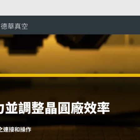
愛德華真空
搜
力並調整晶圓廠效率
之連接和操作