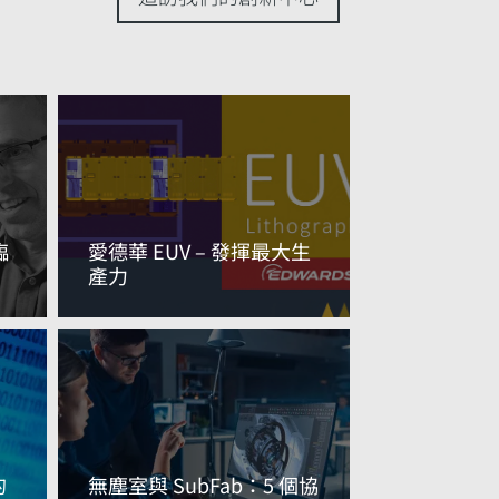
臨
愛德華 EUV – 發揮最大生
產力
閱讀更多資訊
的
無塵室與 SubFab：5 個協