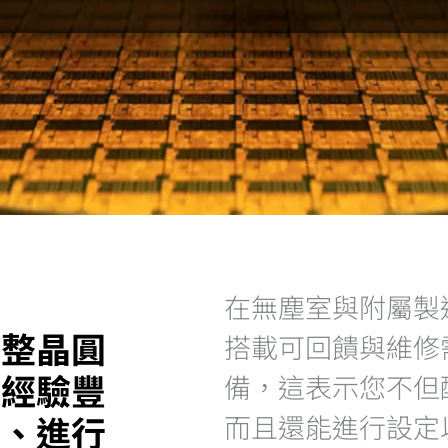
在無塵室與附屬製
調整晶圓
搭載可回饋與維修
以經驗豐
備，這表示您不但
備、進行
而且還能進行設定