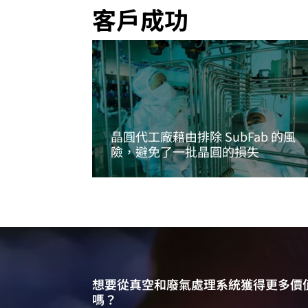
客戶成功
晶圓代工廠藉由排除 SubFab 的風
險，避免了一批晶圓的損失
閱讀更多資訊
想要從真空和廢氣處理系統獲得更多價
嗎？