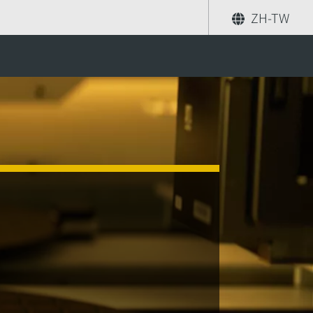
ZH-TW
分享
尋