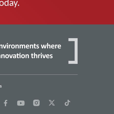
today.
S