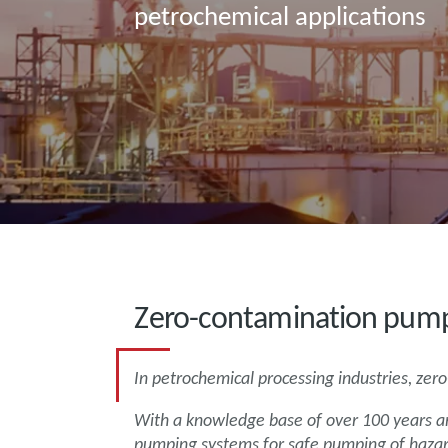
petrochemical applications
Zero-contamination pump
In petrochemical processing industries, ze
With a knowledge base of over 100 years a
pumping systems for safe pumping of haza