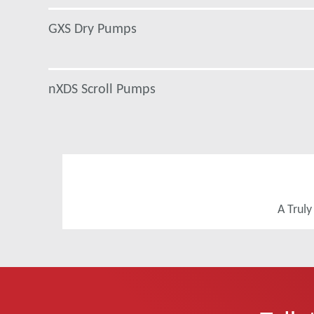
GXS Dry Pumps
nXDS Scroll Pumps
A Truly