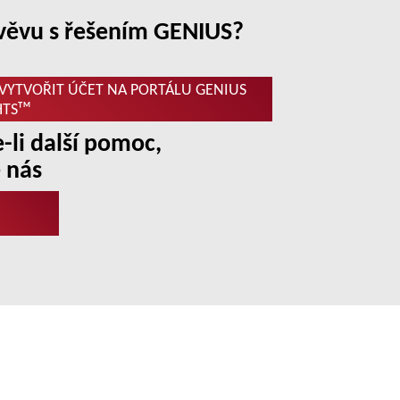
věvu s řešením GENIUS?
 VYTVOŘIT ÚČET NA PORTÁLU GENIUS
HTSᵀᴹ
-li další pomoc,
 nás