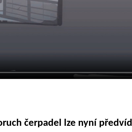
oruch čerpadel lze nyní předví