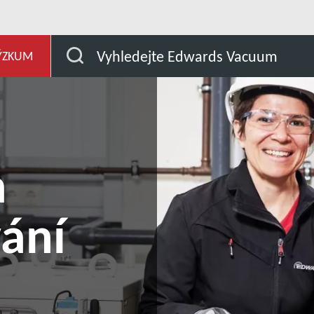
věv
Vzdálené připojení a monitorování GENIUS Instant I
Vyhledejte Edwards Vacuum
ÝZKUM
a
ání