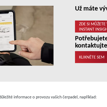
Už máte vý
ZDE SI MŮŽETE
INSTANT INSIG
Potřebujete
kontaktujte
KLIKNĚTE SEM
důležité informace o provozu vašich čerpadel, například: