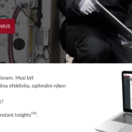
NIUS
ýznam. Musí být
těna efektivita, optimální výkon
t?
TM
nstant Insights
.