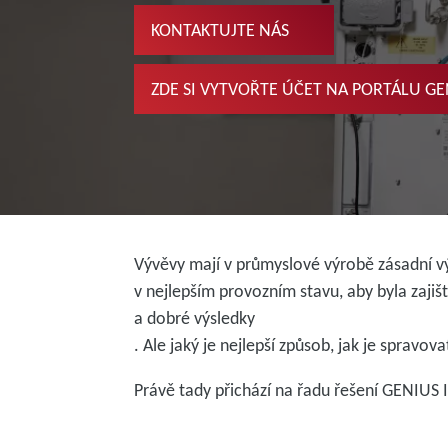
KONTAKTUJTE NÁS
ZDE SI VYTVOŘTE ÚČET NA PORTÁLU GE
Vývěvy mají v průmyslové výrobě zásadní v
v nejlepším provozním stavu, aby byla zajiš
a dobré výsledky
. Ale jaký je nejlepší způsob, jak je spravova
Právě tady přichází na řadu řešení GENIUS I