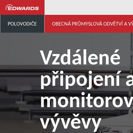
...
Náš servis vakuových vý
POLOVODIČE
OBECNÁ PRŮMYSLOVÁ ODVĚTVÍ A V
Vzdálené
připojení 
monitorov
vývěvy