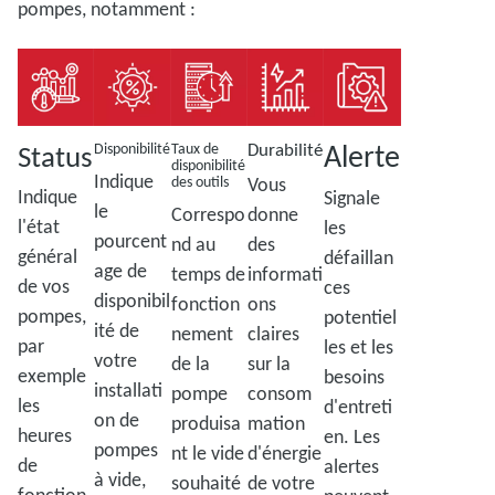
pompes, notamment :
Alerte
Status
Durabilité
Disponibilité
Taux de
disponibilité
Indique
des outils
Vous
Indique
Signale
le
Correspo
donne
l'état
les
pourcent
nd au
des
général
défaillan
age de
temps de
informati
de vos
ces
disponibil
fonction
ons
pompes,
potentiel
ité de
nement
claires
par
les et les
votre
de la
sur la
exemple
besoins
installati
pompe
consom
les
d'entreti
on de
produisa
mation
heures
en. Les
pompes
nt le vide
d'énergie
de
alertes
à vide,
souhaité
de votre