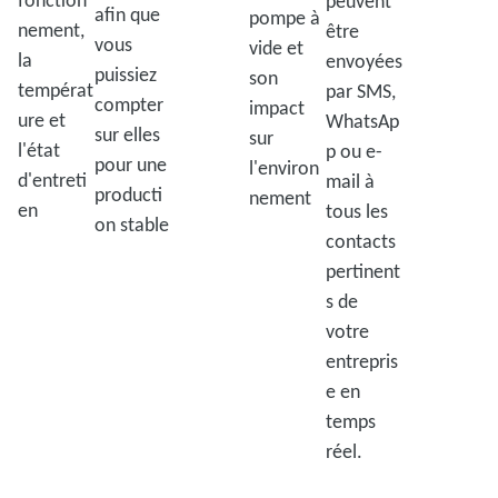
fonction
peuvent
afin que
pompe à
nement,
être
vous
vide et
la
envoyées
puissiez
son
températ
par SMS,
compter
impact
ure et
WhatsAp
sur elles
sur
l'état
p ou e-
pour une
l'environ
d'entreti
mail à
producti
nement
en
tous les
on stable
contacts
pertinent
s de
votre
entrepris
e en
temps
réel.