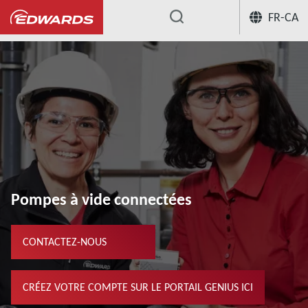
FR-CA
...
Nos services de pompes à vide
Conn
Pompes à vide connectées
CONTACTEZ-NOUS
CRÉEZ VOTRE COMPTE SUR LE PORTAIL GENIUS ICI