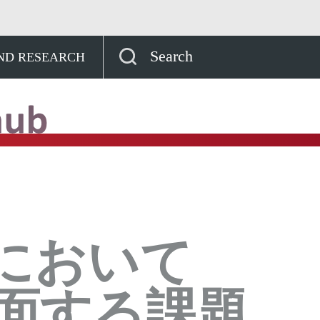
イノベーションハブ
大量生産においてEUVが直
Search
AND RESEARCH
において
直面する課題